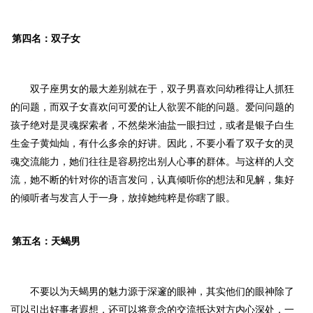
第四名：双子女
双子座男女的最大差别就在于，双子男喜欢问幼稚得让人抓狂
的问题，而双子女喜欢问可爱的让人欲罢不能的问题。爱问问题的
孩子绝对是灵魂探索者，不然柴米油盐一眼扫过，或者是银子白生
生金子黄灿灿，有什么多余的好讲。因此，不要小看了双子女的灵
魂交流能力，她们往往是容易挖出别人心事的群体。与这样的人交
流，她不断的针对你的语言发问，认真倾听你的想法和见解，集好
的倾听者与发言人于一身，放掉她纯粹是你瞎了眼。
第五名：天蝎男
不要以为天蝎男的魅力源于深邃的眼神，其实他们的眼神除了
可以引出好事者遐想，还可以将意念的交流抵达对方内心深处，一