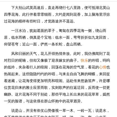
下大别山武英高速后，直走再绕行七八里路，便可抵湖北英山
四季花海。此行伴着霏霏细雨，大约是闻到花香，加上脑海里浮掠
过花海的模样有些时日，才觉路途并不遥远。
一汪水泊，犹如遮面的罩子，匍匐在四季花海一侧，绕山而
居，临水而栖，倒真是个宝地：临水一面，弯弯折折似九龙回首，
仰望苍穹；近山一面，俨然一条长蛇，盘山而栖。
风和日丽的天气，花儿开得热情奔放。此时，我仿佛闻到了花
对烈日的呢喃，但却又像极了迎亲嫁女的曲子。
快乐
的吟唱，呜呜
的低吟，夹杂着行人的喧闹，回荡在花海的空气里，看花的
心情
也
热闹起来。这些隐隐约约的吟唱，与来去自由飞舞的蝴蝶，来回捉
着迷藏，让花海变得更加明亮和喧闹。远处传来悠扬笛声，许是哪
位赏花归来的雅士应景而歌，实则歌声的往返迂回，反而使一切更
幽静。这片花海不同于别处，那些平地上长出来的花花草草，嫣然
一笑的脸谱，与这依偎在群山怀抱中的花草迥异。
说是山，并没有依仗山势傲视一草一木、一砖一瓦；说是水，