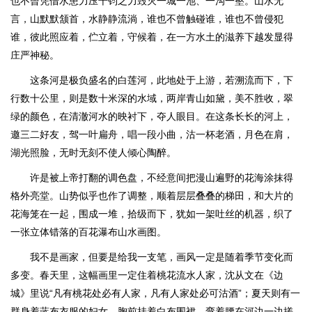
也不曾凭借水患力压千钧之力毁灭一城一池、一沟一壑。山水无
言，山默默颔首，水静静流淌，谁也不曾触碰谁，谁也不曾侵犯
谁，彼此照应着，伫立着，守候着，在一方水土的滋养下越发显得
庄严神秘。
这条河是极负盛名的白莲河，此地处于上游，若溯流而下，下
行数十公里，则是数十米深的水域，两岸青山如黛，美不胜收，翠
绿的颜色，在清澈河水的映衬下，夺人眼目。在这条长长的河上，
邀三二好友，驾一叶扁舟，唱一段小曲，沽一杯老酒，月色在肩，
湖光照脸，无时无刻不使人倾心陶醉。
许是被上帝打翻的调色盘，不经意间把漫山遍野的花海涂抹得
格外亮堂。山势似乎也作了调整，顺着层层叠叠的梯田，和大片的
花海笼在一起，围成一堆，拾级而下，犹如一架吐丝的机器，织了
一张立体错落的百花瀑布山水画图。
我不是画家，但要是给我一支笔，画风一定是随着季节变化而
多变。春天里，这幅画里一定住着桃花流水人家，沈从文在《边
城》里说“凡有桃花处必有人家，凡有人家处必可沽酒”；夏天则有一
群身着蓝布衣服的妇女，胸前挂着白布围裙，弯着腰在河边一边搓