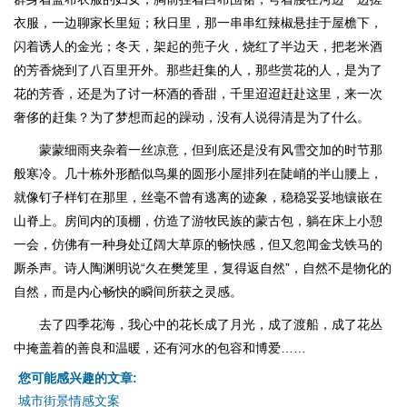
衣服，一边聊家长里短；秋日里，那一串串红辣椒悬挂于屋檐下，
闪着诱人的金光；冬天，架起的蔸子火，烧红了半边天，把老米酒
的芳香烧到了八百里开外。那些赶集的人，那些赏花的人，是为了
花的芳香，还是为了讨一杯酒的香甜，千里迢迢赶赴这里，来一次
奢侈的赶集？为了梦想而起的躁动，没有人说得清是为了什么。
蒙蒙细雨夹杂着一丝凉意，但到底还是没有风雪交加的时节那
般寒冷。几十栋外形酷似鸟巢的圆形小屋排列在陡峭的半山腰上，
就像钉子样钉在那里，丝毫不曾有逃离的迹象，稳稳妥妥地镶嵌在
山脊上。房间内的顶棚，仿造了游牧民族的蒙古包，躺在床上小憩
一会，仿佛有一种身处辽阔大草原的畅快感，但又忽闻金戈铁马的
厮杀声。诗人陶渊明说“久在樊笼里，复得返自然”，自然不是物化的
自然，而是内心畅快的瞬间所获之灵感。
去了四季花海，我心中的花长成了月光，成了渡船，成了花丛
中掩盖着的善良和温暖，还有河水的包容和博爱……
您可能感兴趣的文章:
城市街景情感文案