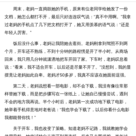
周末，老妈一直捣鼓她的手机，原来有位老同学给她发了一份
文档，她怎么都打不开，最后只好连连叹气说：“真不中用啊。”我拿
过老妈的手机点了几下把文档打开了，她又用羡慕的语气说：“还是
年轻人厉害。”
饭后没什么事，老妈让我陪她去逛街。老妈刚拿到驾照不到两
个月，开车还不熟练，不到十分钟的路程愣是开了半小时。从商场
回来，我只用几分钟就潇洒地把车开回了家。下车时，老妈叹息着
说：“看来，我不适合开车，以后还是尽量不开了。”没想到，我的显
摆竟让老妈如此自卑。老妈才50多岁，我真不应该在她面前逞强。
第二天，老妈说想看一部电影，却不会下载，我没有像往常那
样替她下载，而是把步骤写在一张纸上，让她自己慢慢尝试，遇到
不会的地方我再说。半个小时后，老妈第一次成功地下载了电影，
她举着手机得意地对老爸说：“我也学会下载了，以后你看什么电影
我都能替你找！”
关于开车，我也改变了策略。知道老妈不记路，我就教她学会