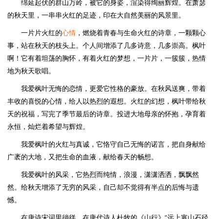
绵延起伏的群山万岭，被它的身姿，渲染得绚丽辉煌。在萧瑟
的秋天里，一串串火红的足迹，印在大自然美丽的风景里。
一片片火红的
心情
，燃烧着青春与生命火红的诗章，一颗颗心
事，站在秋天的枝头上。个人间增添了几多诗意，几多崇高。枫叶
啊！它有着坦荡的胸怀，有着火红的梦想，一片片，一簇簇，热情
地为秋天歌唱。
我爱枫叶无悔的恋情，更爱它性格的豪放。在秋风送爽，带着
丰收的喜悦的心情，给人以热烈的遐想。火红的幻想，枫叶带给秋
天的祝福，写完了季节最后的诗章。投进大地母亲的怀抱，孕育着
永恒，灿烂着希望与辉煌。
我爱枫叶的火红与真诚，它恪守自己无悔的诺言，把自身献给
广袤的大地，又把生命的血液，献给春天的畅想。
我爱枫叶的风采，它热烈而纯情，浪漫，潇潇洒洒，飘飘然
然。给秋天增添了无穷的风采，自己却不觉得有半点的后悔与遗
憾。
在唐诗宋词里徜徉，在唐代诗人杜牧的《山行》“远上寒山石径