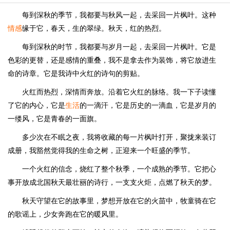
每到深秋的季节，我都要与秋风一起，去采回一片枫叶。这种
情感
缘于它，春天，生的翠绿。秋天，红的热烈。
每到深秋的时节，我都要与岁月一起，去采回一片枫叶。它是
色彩的更替，还是感情的重叠，我不是拿去作为装饰，将它放进生
命的诗章。它是我诗中火红的诗句的剪贴。
火红而热烈，深情而奔放。沿着它火红的脉络。我一下子读懂
了它的内心，它是
生活
的一滴汗，它是历史的一滴血，它是岁月的
一缕风，它是青春的一面旗。
多少次在不眠之夜，我将收藏的每一片枫叶打开，聚拢来装订
成册，我豁然觉得我的生命之树，正迎来一个旺盛的季节。
一个火红的信念，烧红了整个秋季，一个成熟的季节。它把心
事开放成北国秋天最壮丽的诗行，一支支火炬，点燃了秋天的梦。
秋天守望在它的故事里，梦想开放在它的火苗中，牧童骑在它
的歌谣上，少女奔跑在它的暖风里。