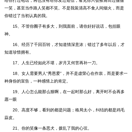
给你打过电话，再也没有给你发过短信，看见你只会擦肩而过微微
一笑，甚至当作路人笑都不笑。不是我装清高不食人间烟火，而是
你错过了当初认真的我。
15、不管你圈子有多大，到我面前，请你好好说话，包括眼
神。
16、经历了千回百转，才知道情深意浓；错过了多年以后，才
知道珍惜拥有。
17、人生已经如此不堪，岁月又何苦再补一刀。
18、女人需要男人“秀恩爱”，并不是虚荣心在作祟，而是要求一
种身份的宣告，一种感情上的肯定。
19、人心怎么能那么狠啊，在一起时那么好，离开时不会再多
愿一眼
20、高度不够，看到的都是问题；格局太小，纠结的都是鸡毛
蒜皮。
21、你的笑像一条恶犬，拨乱了我的心弦。