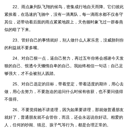
22、雨点象列队飞翔的候鸟，密集成行地自天而降。它们彼此
紧挨着，在迅速的飞驰中，没有一滴离队，每一滴雨水都不仅各守
其位，还带动着后面的雨点紧紧地跟上，天色顿时象飞过一群春燕
似的暗了下来。
23、管好自己的事情就好，别人做什么人家乐意，没威胁到你
的利益就不要多嘴。
24、对自己狠一点，逼自己努力，再过五年你将会感谢今天发
狠的自己、恨透今天懒惰自卑的自己。我始终相信一句话：自己足
够强大，才不会被别人践踏。
25、对自己选定的目标，带着坚定，带着适度的期许，用心去
做，用心去努力，不要急迫的追问什么时候有收获，也不要问值得
不值得。
26、不要觉得她不讲道理，因为如果要讲理，那就做普通朋友
就好了，普通朋友就不会管你，而且，还会永远说你好话。相爱的
人，任何的吵闹、猜忌、孩子气等行为，都是合理正常的。