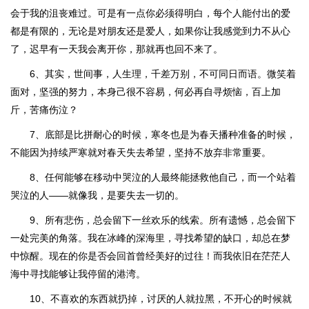
会于我的沮丧难过。可是有一点你必须得明白，每个人能付出的爱
都是有限的，无论是对朋友还是爱人，如果你让我感觉到力不从心
了，迟早有一天我会离开你，那就再也回不来了。
6、其实，世间事，人生理，千差万别，不可同日而语。微笑着
面对，坚强的努力，本身己很不容易，何必再自寻烦恼，百上加
斤，苦痛伤泣？
7、底部是比拼耐心的时候，寒冬也是为春天播种准备的时候，
不能因为持续严寒就对春天失去希望，坚持不放弃非常重要。
8、任何能够在移动中哭泣的人最终能拯救他自己，而一个站着
哭泣的人——就像我，是要失去一切的。
9、所有悲伤，总会留下一丝欢乐的线索。所有遗憾，总会留下
一处完美的角落。我在冰峰的深海里，寻找希望的缺口，却总在梦
中惊醒。现在的你是否会回首曾经美好的过往！而我依旧在茫茫人
海中寻找能够让我停留的港湾。
10、不喜欢的东西就扔掉，讨厌的人就拉黑，不开心的时候就