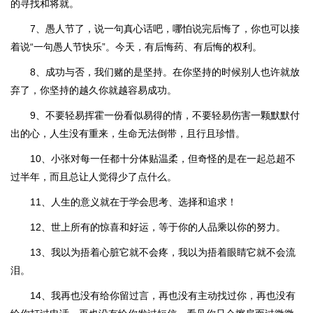
的寻找和将就。
7、愚人节了，说一句真心话吧，哪怕说完后悔了，你也可以接
着说“一句愚人节快乐”。今天，有后悔药、有后悔的权利。
8、成功与否，我们赌的是坚持。在你坚持的时候别人也许就放
弃了，你坚持的越久你就越容易成功。
9、不要轻易挥霍一份看似易得的情，不要轻易伤害一颗默默付
出的心，人生没有重来，生命无法倒带，且行且珍惜。
10、小张对每一任都十分体贴温柔，但奇怪的是在一起总超不
过半年，而且总让人觉得少了点什么。
11、人生的意义就在于学会思考、选择和追求！
12、世上所有的惊喜和好运，等于你的人品乘以你的努力。
13、我以为捂着心脏它就不会疼，我以为捂着眼睛它就不会流
泪。
14、我再也没有给你留过言，再也没有主动找过你，再也没有