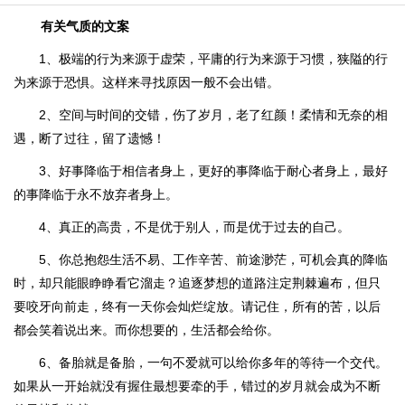
有关气质的文案
1、极端的行为来源于虚荣，平庸的行为来源于习惯，狭隘的行
为来源于恐惧。这样来寻找原因一般不会出错。
2、空间与时间的交错，伤了岁月，老了红颜！柔情和无奈的相
遇，断了过往，留了遗憾！
3、好事降临于相信者身上，更好的事降临于耐心者身上，最好
的事降临于永不放弃者身上。
4、真正的高贵，不是优于别人，而是优于过去的自己。
5、你总抱怨生活不易、工作辛苦、前途渺茫，可机会真的降临
时，却只能眼睁睁看它溜走？追逐梦想的道路注定荆棘遍布，但只
要咬牙向前走，终有一天你会灿烂绽放。请记住，所有的苦，以后
都会笑着说出来。而你想要的，生活都会给你。
6、备胎就是备胎，一句不爱就可以给你多年的等待一个交代。
如果从一开始就没有握住最想要牵的手，错过的岁月就会成为不断