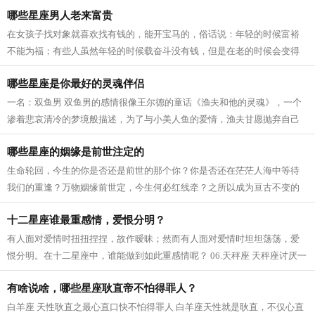
哪些星座男人老来富贵
在女孩子找对象就喜欢找有钱的，能开宝马的，俗话说：年轻的时候富裕
不能为福；有些人虽然年轻的时候载奋斗没有钱，但是在老的时候会变得
富裕，下面就和大家分享哪些星座是越...
哪些星座是你最好的灵魂伴侣
一名：双鱼男 双鱼男的感情很像王尔德的童话《渔夫和他的灵魂》，一个
渗着悲哀清冷的梦境般描述，为了与小美人鱼的爱情，渔夫甘愿抛弃自己
的灵魂，结局却是他抱着小美人鱼的尸...
哪些星座的姻缘是前世注定的
生命轮回，今生的你是否还是前世的那个你？你是否还在茫茫人海中等待
我们的重逢？万物姻缘前世定，今生何必红线牵？之所以成为亘古不变的
浪漫，是因为他们的姻缘早已注定，哪...
十二星座谁最重感情，爱恨分明？
有人面对爱情时扭扭捏捏，故作暧昧；然而有人面对爱情时坦坦荡荡，爱
恨分明。在十二星座中，谁能做到如此重感情呢？ 06.天秤座 天秤座讨厌一
个人会完全表现在脸上，不但黑脸，...
有啥说啥，哪些星座耿直帝不怕得罪人？
白羊座 天性耿直之最心直口快不怕得罪人 白羊座天性就是耿直，不仅心直