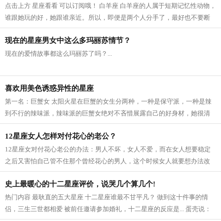
点击上方 星座看看 可以订阅哦！ 白羊座 白羊座的人属于短期记忆性动物，
谁跟她玩的好，她跟谁亲近。所以，即便是两个人分手了，最好也不要断
了联系，偶尔约一约呀，吃吃饭，打...
现在的星座男女中这么多玛丽苏情节？
现在的爱情故事都这么玛丽苏了吗？...
喜欢用美色诱惑异性的星座
第一名：巨蟹女 太阳火星在巨蟹的女生分两种，一种是保守派，一种是辣
到不行的辣味派，辣味派的巨蟹女绝对不吝惜展露自己的好身材，她很清
楚让男人看到却吃不到的杀伤力有多强...
12星座女人怎样对付花心的老公？
12星座女对付花心老公的办法：男人不坏，女人不爱，而在女人想要稳定
之后又害怕自己管不住那个曾经花心的男人，这个时候女人就要想办法改
造你面前的这个浪子，而要如何改造浪...
史上最暖心的十二星座评价，说哭几个算几个!
热门内容 最耿直的五大星座 十二星座谁最不甘平凡？ 做到这十件事的情
侣，三生三世都相爱 被前任邀请参加婚礼，十二星座的反应是... 蛋壳说：
如果有下辈子，我一定还做处女座 蛋...