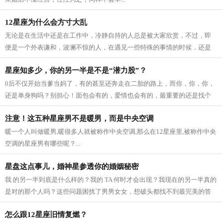
12星座为什么会方寸大乱
无论是在生活中还是在工作中，冷静自持的人总是被大家欣赏，不过，即
便是一个外表谦和，波澜不惊的人，在遇见一些特殊的事情的时候，还是
会方寸大乱，失去自己的理智。那么什...
星座知多少，你的另一半是不是“潜力股”？
0后不仅开始当爹当妈了，有的甚至还奔走在二胎的路上，而你，你，你，
还是单身狗吗？别担心！面包会有的，爱情也会有的，最重要的还是找个
潜力股哦。...
注意！这五种星座男不是暖男，而是中央空调
暖一个人叫做暖男,暖很多人就被称作中央空调,那么在12星座里,被称作中央
空调的星座男有哪些呢？...
星盘这点事儿，婚神星参透你的婚姻秘密
我 的另一半到底是什么样的？我的 TA 何时才会出现？我现在的另一半真的
是对的那个人吗？这些问题困扰了男男女女，想破头都找不到最完美的答
案。...
怎么跟12星座旧情复燃？