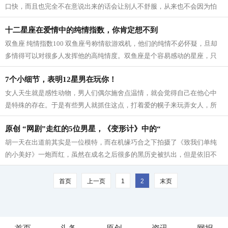
口快，而且也完全不在意说出来的话会让别人不舒服，从来也不会因为怕
得罪人而收敛自己的言谈，结交真心...
十二星座在爱情中的纯情指数，你肯定想不到
双鱼座 纯情指数100 双鱼座号称情欲游戏机，他们的纯情不必怀疑，旦却
多情得可以对很多人发挥他的高纯情度。双鱼座是个容易感动的星座，只
要跟情感有关的事都会让他有很多感触...
7个小细节，表明12星男在玩你！
女人天生就是感性动物，男人们偶尔施舍点温情，就会觉得自己在他心中
是特殊的存在。于是有些男人就抓住这点，打着爱的幌子来玩弄女人，所
以请妹子们擦亮眼睛，明辨渣男。 渣男...
原创 “网剧”走红的5位男星，《变形计》中的“
胡一天在出道前其实是一位模特，而在机缘巧合之下拍摄了《致我们单纯
的小美好》一炮而红，虽然在成名之后很多的黑历史被扒出，但是依旧不
影响他的人气。而他又凭借帅气的外表...
首页
上一页
1
2
末页